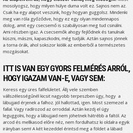
mosolyogsz, hogy milyen hülye duma volt ez. Sajnos nem az.
Csak ha egy alapot veszünk, hogy hogyan guggolsz. Mindenki
meg van róla győződve, hogy ez egy olyan mindennapos
dolog, amit egy csecsemő is szabályosan meg tud csinálni.
Ami részben igaz. A csecsemők ahogy fejlődnek és tanulnak
kúszni, mászni, kapaszkodni, még tudják. Aztán sajnos jönnek
a torna órák, ahol sokszor kiölik az emberből a természetes
mozgásokat.
ITT IS VAN EGY GYORS FELMÉRÉS ARRÓL,
HOGY IGAZAM VAN-E, VAGY SEM:
Keress egy üres falfelületet. Állj vele szemben
vállszélességűnél kicsit nagyobb terpeszben úgy, hogy a
lábujjaid érjenek a falhoz. Jól hallottad, igen. Most szemezel a
fallal. Vagy radírozod az orroddal. Aztán kezdj el úgy
leguggolni, hogy a lábujjaid nem jöhetnek hátrébb a faltól. Az
arcod és mellkasod előre néz, nem fordulhatsz ki oldalra egyik
irányban sem! A két kezeddel érintsd meg a földet a lábaid