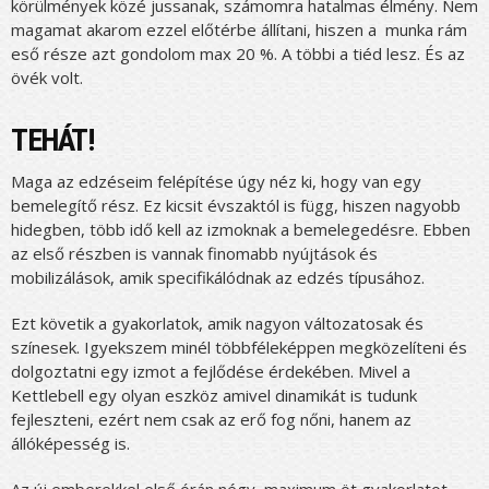
körülmények közé jussanak, számomra hatalmas élmény. Nem
magamat akarom ezzel előtérbe állítani, hiszen a munka rám
eső része azt gondolom max 20 %. A többi a tiéd lesz. És az
övék volt.
TEHÁT!
Maga az edzéseim felépítése úgy néz ki, hogy van egy
bemelegítő rész. Ez kicsit évszaktól is függ, hiszen nagyobb
hidegben, több idő kell az izmoknak a bemelegedésre. Ebben
az első részben is vannak finomabb nyújtások és
mobilizálások, amik specifikálódnak az edzés típusához.
Ezt követik a gyakorlatok, amik nagyon változatosak és
színesek. Igyekszem minél többféleképpen megközelíteni és
dolgoztatni egy izmot a fejlődése érdekében. Mivel a
Kettlebell egy olyan eszköz amivel dinamikát is tudunk
fejleszteni, ezért nem csak az erő fog nőni, hanem az
állóképesség is.
Az új emberekkel első órán négy, maximum öt gyakorlatot