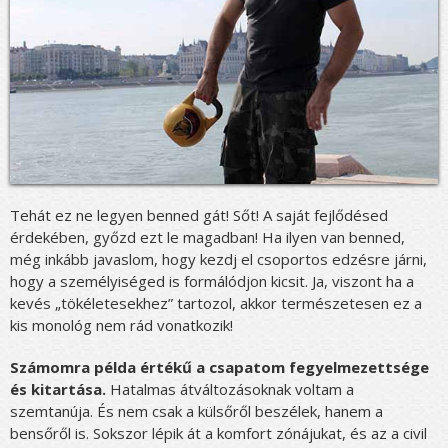
Tehát ez ne legyen benned gát! Sőt! A saját fejlődésed
érdekében, győzd ezt le magadban! Ha ilyen van benned,
még inkább javaslom, hogy kezdj el csoportos edzésre járni,
hogy a személyiséged is formálódjon kicsit. Ja, viszont ha a
kevés „tökéletesekhez” tartozol, akkor természetesen ez a
kis monológ nem rád vonatkozik!
Számomra példa értékű a csapatom fegyelmezettsége
és kitartása.
Hatalmas átváltozásoknak voltam a
szemtanúja. És nem csak a külsőről beszélek, hanem a
bensőről is. Sokszor lépik át a komfort zónájukat, és az a civil