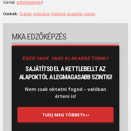
Várlak
edzéseimen
!
Címkék:
fogyás
motiváció
életmód
guggolás
edzés
MKA EDZŐKÉPZÉS
EDZŐ VAGY, VAGY KI AKARSZ TŰNNI?
SAJÁTÍTSD EL A KETTLEBELLT AZ
ALAPOKTÓL A LEGMAGASABB SZINTIG!
Nem csak oktatni fogod – valóban
érteni is!
TUDJ MEG TÖBBET!›››