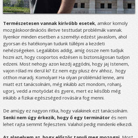
Természetesen vannak kirívóbb esetek
, amikor komoly
mozgáskoordinációs illetve testtudat problémák vannak.
Ilyenkor minden esetben a személyi edzést javaslom, ahol
gyorsan és hatékonyan tudunk túllépni a kezdeti
nehézségeken. Legalábbis addig, amíg össze nem tudjuk
hozni azt, hogy csoportos edzésen is biztonságosan tudjon
edzeni. Most nehogy azon kezdj aggódni, hogy jaj Istenem,
vajon rólad mi derül ki? Ez nem egy plusz érv ahhoz, hogy
otthon maradj. Komolyan! Ha olyan problémád lenne, ami
miatt ezt tanácsolnám, még inkább azt mondom, rohanj,
ugorj, vedd a motyódat és gyere, mert ez később még
inkább a fizikai egészséged rovására fog menni.
De amúgy ez nagyon ritka, hogy valakinek ezt tanácsolnám.
Senki nem úgy érkezik, hogy ő egy terminátor
és nem
lehet rajta semmit fejleszteni. Valahol pedig mindenki elkezdi.
Az alapelvem az, hogy először tanulj meg mozogni.
Most