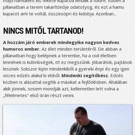
majd hamuként kis fekete kupacba lehullik a földre. Ebben a
pillanatban a terem takarítónője odatotyog, és ezt a hamu
kupacot ami te voltál, összesöpri és kidobja. Azonban...
NINCS MITŐL TARTANOD!
A hozzám járó emberek mindegyike nagyon kedves
humoros ember.
Az élet minden területéről. De abban a
pillanatban hogy belépnek a terembe, ha a civil életben
lennének is különbségek, itt ez megszűnik. Jóbarátok, pajtások
lesznek. Sokszor kijön mindenkiből a gyereki énje és egy igen
vicces edzés alakul ki ebből.
Mindenki segítőkész.
Edzés
közben is alázattal segítik a másikat a fejlődésben. Általában
akik jönnek, sosem mondják azt, kellemetlen lett volna a
„félelmetes” első órán részt venni.