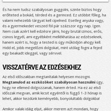
És ha nem tudsz szabályosan guggolni, szinte biztos hogy
erőlteted a bokád, térded és a gerinced. Ez utóbbit főleg, ha
valami nehezebb tárgyat kell cipelned. Esetleg anyuka vagy,
és a gyermekedet veszed föl pár százszor egy nap. Igen.
Nem csak azért kell edzésre járni, hogy brutál izmos, erős,
csinos legyél, ami egyébként mellékhatása az edzéseknek,
hanem azért is, hogy a tested is úgy működjön ahogy kell.
Hidd el, jobb megelőzni dolgokat, mint utólag fogni a fejed
egy beakadt ideggel, vagy sérvvel.
VISSZATÉRVE AZ EDZÉSEKHEZ
Az első időszakban megtanítalak helyesen mozogni.
Megtanulod az eszközöket szabályosan használni
úgy,
hogy ne ellened dolgozzanak, hanem érted. Ha ez az első
időszak megvan, amik kicsit egyéntől is függő 1-3 hónap is
lehet, akkor kezdünk keményebb, bonyolultabb dolgokba!
Amikor valaki idáig eljut, akkor merem azt mondani, hogy