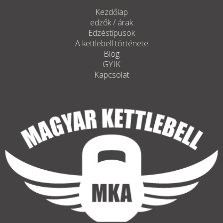
Kezdőlap
edzők / árak
Edzéstípusok
A kettlebell története
Blog
GYIK
Kapcsolat