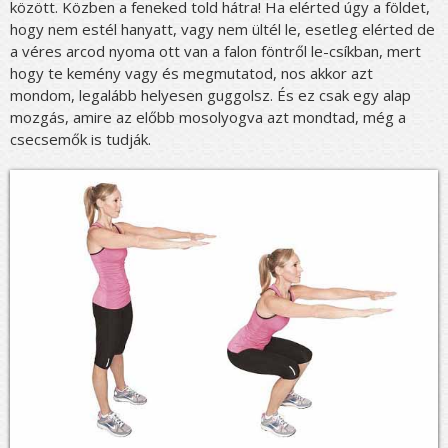
között. Közben a feneked told hátra! Ha elérted úgy a földet,
hogy nem estél hanyatt, vagy nem ültél le, esetleg elérted de
a véres arcod nyoma ott van a falon föntről le-csíkban, mert
hogy te kemény vagy és megmutatod, nos akkor azt
mondom, legalább helyesen guggolsz. És ez csak egy alap
mozgás, amire az előbb mosolyogva azt mondtad, még a
csecsemők is tudják.