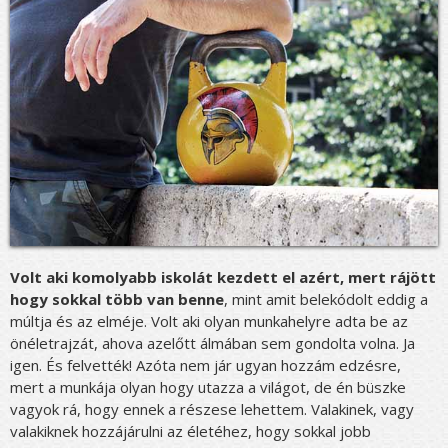
Volt aki komolyabb iskolát kezdett el azért, mert rájött
hogy sokkal több van benne
, mint amit belekódolt eddig a
múltja és az elméje. Volt aki olyan munkahelyre adta be az
önéletrajzát, ahova azelőtt álmában sem gondolta volna. Ja
igen. És felvették! Azóta nem jár ugyan hozzám edzésre,
mert a munkája olyan hogy utazza a világot, de én büszke
vagyok rá, hogy ennek a részese lehettem. Valakinek, vagy
valakiknek hozzájárulni az életéhez, hogy sokkal jobb