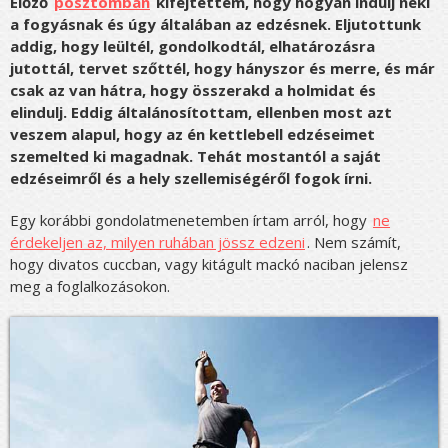
Előző
posztomban
kifejtettem, hogy hogyan indulj neki
a fogyásnak és úgy általában az edzésnek. Eljutottunk
addig, hogy leültél, gondolkodtál, elhatározásra
jutottál, tervet szőttél, hogy hányszor és merre, és már
csak az van hátra, hogy összerakd a holmidat és
elindulj. Eddig általánosítottam, ellenben most azt
veszem alapul, hogy az én kettlebell edzéseimet
szemelted ki magadnak. Tehát mostantól a saját
edzéseimről és a hely szellemiségéről fogok írni.
Egy korábbi gondolatmenetemben írtam arról, hogy
ne
érdekeljen az, milyen ruhában jössz edzeni
. Nem számít,
hogy divatos cuccban, vagy kitágult mackó naciban jelensz
meg a foglalkozásokon.