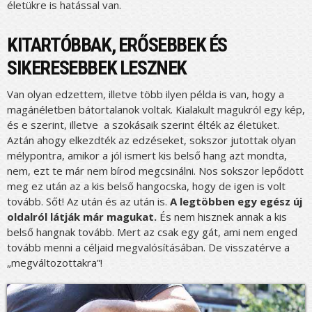
életükre is hatással van.
KITARTÓBBAK, ERŐSEBBEK ÉS
SIKERESEBBEK LESZNEK
Van olyan edzettem, illetve több ilyen példa is van, hogy a
magánéletben bátortalanok voltak. Kialakult magukról egy kép,
és e szerint, illetve a szokásaik szerint élték az életüket.
Aztán ahogy elkezdték az edzéseket, sokszor jutottak olyan
mélypontra, amikor a jól ismert kis belső hang azt mondta,
nem, ezt te már nem bírod megcsinálni. Nos sokszor lepődött
meg ez után az a kis belső hangocska, hogy de igen is volt
tovább. Sőt! Az után és az után is.
A legtöbben egy egész új
oldalról látják már magukat.
És nem hisznek annak a kis
belső hangnak tovább. Mert az csak egy gát, ami nem enged
tovább menni a céljaid megvalósításában. De visszatérve a
„megváltozottakra”!