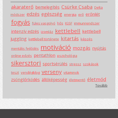
akaraterő
Csürke Csaba
bemelegítés
Delta
edzés
egészség
erőnlét
módszer
energia
erő
fogyás
füles vasgolyó
hős
IGSF
immunrendszer
kettlebell
intenzív edzés
kettlebell
izomláz
kitartás
juggling
kettlebell története
képzés
motiváció
mozgás
nyújtás
mentális fejlődés
pentathlon
online edzés
pszichológia
sikersztori
sportsérülés
stressz
szokások
verseny
teszt
vendégblog
vitaminok
életmód
zsönglőrködés
állóképesség
életmentő
Tovább