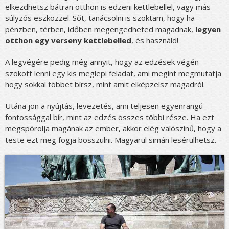
elkezdhetsz bátran otthon is edzeni kettlebellel, vagy más
súlyzós eszközzel. Sőt, tanácsolni is szoktam, hogy ha
pénzben, térben, időben megengedheted magadnak,
legyen
otthon egy verseny kettlebelled
, és használd!
A legvégére pedig még annyit, hogy az edzések végén
szokott lenni egy kis meglepi feladat, ami megint megmutatja
hogy sokkal többet bírsz, mint amit elképzelsz magadról.
Utána jön a nyújtás, levezetés, ami teljesen egyenrangú
fontossággal bír, mint az edzés összes többi része. Ha ezt
megspórolja magának az ember, akkor elég valószínű, hogy a
teste ezt meg fogja bosszulni. Magyarul simán lesérülhetsz.