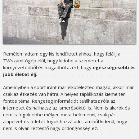
Remélem adtam egy kis lendületet ahhoz, hogy felállj a
TV/számítógép elől, hogy kidobd a szemetet a
környezetedből és magadból azért, hogy
egészségesebb és
jobb életet élj
.
Amennyiben a sport iránt már elkötelezted magad, akkor már
csak az étkezés van hátra. A helyes táplálkozás kiemelten
fontos téma. Rengeteg információt találhatsz róla az
internetet és hallhatsz az ismerősöktől is. Nem is akarok és
nem is fogok ebbe mélyen most belemenni, csak pár
alapelvet és ötletet fogok hozzá adni, amiből kiderül, hogy
nem is olyan rettentő nagy ördöngösség ez.