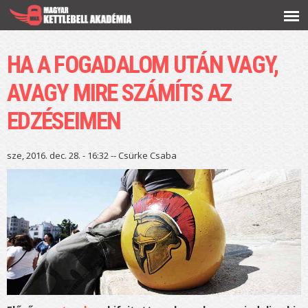
Ugrás a
tartalomra
HA A FOGADALOM UTÁN VAGY,
AVAGY MIRE SZÁMÍTS AZ
EDZÉSEIMEN
sze, 2016. dec. 28. - 16:32 --
Csürke Csaba