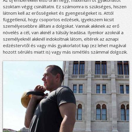
szoktam végig csináltatni. Ez számomra is szükséges, hiszen
látnom kell az erősségeket és gyengeségeket is. Attól
függetlenül, hogy csoportos edzések, igyekszem kicsit
személyesebbre állítani a dolgokat. Vannak akiknek az erő
növelés a cél, van akinél a túlsúly leadása. Ilyenkor azoknál a
személyeknél akiknél indokoltnak látom, eltérek az aznapi
edzéstervtől és vagy más gyakorlatot kap (ez lehet magával
hozott sérülés miatt is) vagy más ismétlés számmal dolgozik.