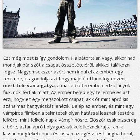
Ezt még most is így gondolom. Ha bátortalan vagy, akkor had
mondjak pár szót a csapat összetételéről, akikkel találkozni
fogsz. Nagyon sokszor azért nem indul el az ember egy
terembe, és gondolja azt hogy majd ő otthon fog edzeni,
mert tele van a gatya
, a már edzőteremben edző lányok-
fiúk, nők-férfiak miatt. Az ember belép egy terembe és azt
érzi, hogy ez egy megszokott csapat, akik őt mint apró kis
szánalmas hangyácskát lenézik. Belép az ember, és mint egy
vámpíros filmben a tekintetek olyan hatással lesznek testére
lelkére, mint felkelő nap a vámpír hősre. Először csak bizsereg
a bőre, aztán apró hólyagocskák keletkeznek rajta, amik
lassan megfeketednek és lassan az egész test lángba borul,