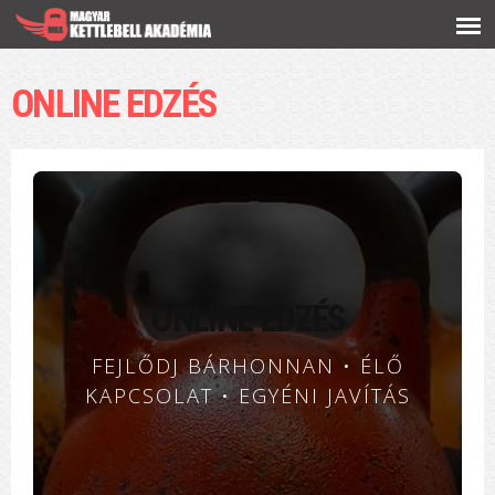
Ugrás a
tartalomra
ONLINE EDZÉS
ONLINE EDZÉS
FEJLŐDJ BÁRHONNAN • ÉLŐ
KAPCSOLAT • EGYÉNI JAVÍTÁS