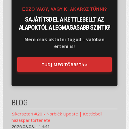
EDZŐ VAGY, VAGY KI AKARSZ TŰNNI?
SAJÁTÍTSD EL A KETTLEBELLT AZ
ALAPOKTÓL A LEGMAGASABB SZINTIG!
Nem csak oktatni fogod – valóban
érteni is!
TUDJ MEG TÖBBET!›››
BLOG
Sikersztori #20 - Norbiék Update | Kettlebell
házaspár története
2026.08.08. - 14:41