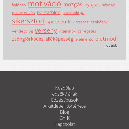
motiváció
mozgás
nyújtás
fejlődés
nőknek
pentathlon
online edzés
pszichológia
sikersztori
sportsérülés
stressz
szokások
verseny
vendégblog
vitaminok
zsírégetés
életmód
zsönglőrködés
állóképesség
életmentő
Tovább
Kezdőlap
edzők / árak
Edzéstípusok
A kettlebell története
Blog
GYIK
Kapcsolat