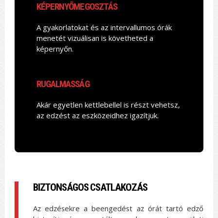
KÉPERNYŐMEGOSZTÁS
A gyakorlatokat és az intervallumos órák
menetét vizuálisan is követheted a
képernyőn.
RUGALMASSÁG
Akár egyetlen kettlebellel is részt vehetsz,
az edzést az eszközeidhez igazítjuk.
BIZTONSÁGOS CSATLAKOZÁS
Az edzésekre a beengedést az órát tartó edző