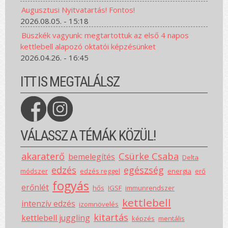
Augusztusi Nyitvatartás! Fontos!
2026.08.05. - 15:18
Büszkék vagyunk: megtartottuk az első 4 napos
kettlebell alapozó oktatói képzésünket
2026.04.26. - 16:45
ITT IS MEGTALÁLSZ
VÁLASSZ A TÉMÁK KÖZÜL!
akaraterő
Csürke Csaba
bemelegítés
Delta
edzés
egészség
módszer
edzés reggel
energia
erő
fogyás
erőnlét
hős
IGSF
immunrendszer
kettlebell
intenzív edzés
izomnövelés
kitartás
kettlebell juggling
képzés
mentális