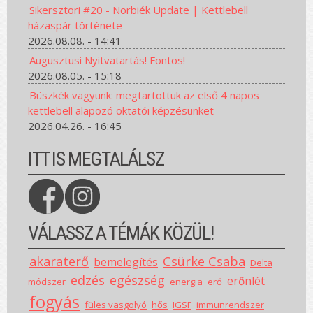
Sikersztori #20 - Norbiék Update | Kettlebell
házaspár története
2026.08.08. - 14:41
Augusztusi Nyitvatartás! Fontos!
2026.08.05. - 15:18
Büszkék vagyunk: megtartottuk az első 4 napos
kettlebell alapozó oktatói képzésünket
2026.04.26. - 16:45
ITT IS MEGTALÁLSZ
VÁLASSZ A TÉMÁK KÖZÜL!
akaraterő
Csürke Csaba
bemelegítés
Delta
edzés
egészség
erőnlét
módszer
energia
erő
fogyás
füles vasgolyó
hős
IGSF
immunrendszer