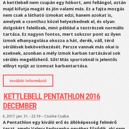
A kettlebell nem csupán egy hóbort, ami fellángol, aztán
majd kifutja magát és jön valami más. Ez a fajta mozgás
nem csak a látható izmokat edzi, hanem azokat is,
amelyek a csonthoz közel helyezkednek el, és olyan
dolgokért felelősek, mint például a testrészek normális
tartása. Ez nagyon fontos, mert sokszor pont az ilyen
izmok elhanyagolása okozza a hát, derék, váll, térd
sérülések bekövetkezését. Persze vannak más okai is
ezeknek, azonban a mély izmok karban tartásával sok
sérülés megelőzhető. Sőt! Más sportoknál is jelentős
előnyt nyújt az izomzat karbantartása.
további információ
sikersztori #8 - kettlebell két
versenytáncos életében tartalommal
kapcsolatosan
KETTLEBELL PENTATHLON 2016
DECEMBER
k, 2017. jan. 31. - 22:19 --
Csürke Csaba
A Pentathlon egy kiváló erő és állóképesség felmérő
teszt, amely Valery Fedorenko nevéhez fűződik, aki nem