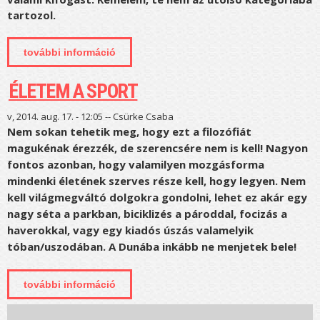
tartozol.
további információ
reggel vagy este edzek? tartalommal
kapcsolatosan
ÉLETEM A SPORT
v, 2014. aug. 17. - 12:05 --
Csürke Csaba
Nem sokan tehetik meg, hogy ezt a filozófiát
magukénak érezzék, de szerencsére nem is kell! Nagyon
fontos azonban, hogy valamilyen mozgásforma
mindenki életének szerves része kell, hogy legyen. Nem
kell világmegváltó dolgokra gondolni, lehet ez akár egy
nagy séta a parkban, biciklizés a pároddal, focizás a
haverokkal, vagy egy kiadós úszás valamelyik
tóban/uszodában. A Dunába inkább ne menjetek bele!
további információ
életem a sport tartalommal
kapcsolatosan