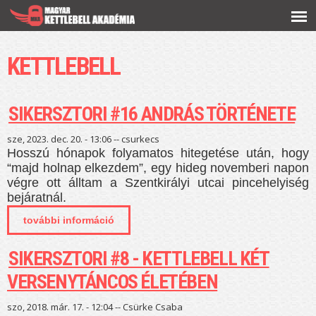
Ugrás a
tartalomra
KETTLEBELL
SIKERSZTORI #16 ANDRÁS TÖRTÉNETE
sze, 2023. dec. 20. - 13:06 --
csurkecs
Hosszú hónapok folyamatos hitegetése után, hogy
“majd holnap elkezdem”, egy hideg novemberi napon
végre ott álltam a Szentkirályi utcai pincehelyiség
bejáratnál.
további információ
sikersztori #16 andrás története
tartalommal kapcsolatosan
SIKERSZTORI #8 - KETTLEBELL KÉT
VERSENYTÁNCOS ÉLETÉBEN
szo, 2018. már. 17. - 12:04 --
Csürke Csaba