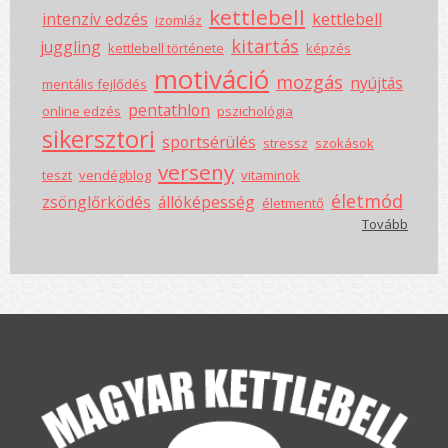
kettlebell
intenzív edzés
kettlebell
izomláz
kitartás
juggling
kettlebell története
képzés
motiváció
mozgás
nyújtás
mentális fejlődés
pentathlon
online edzés
pszichológia
sikersztori
sportsérülés
stressz
szokások
verseny
teszt
vendégblog
vitaminok
életmód
zsönglőrködés
állóképesség
életmentő
Tovább