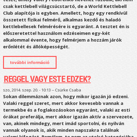
csak kettlebell világcsúcstartó, de a World Kettlebell
Club alapítója is egyben. Amellett, hogy egy rendkívül
összetett fizikai felmérő, alkalmas kezdő és haladó
kettlebellesek felmérésére is egyaránt. A tesztet én is
előszeretettel használom edzéseimen egy-két
alkalommal évente, hogy felmérjem a hozzám járók
erőnlétét és állóképességét.
további információ
kettlebell pentathlon 2016 december
tartalommal kapcsolatosan
REGGEL VAGY ESTE EDZEK?
szo, 2014. szep. 20. - 10:13 --
Csürke Csaba
Sokan dilemmáznak azon, hogy mikor igazán jó edzeni.
Valaki reggel szeret, mert akkor kevesebb vannak a
termekbe és a foglakozásokon egyaránt, valaki az esti
órákat preferálja, mert akkor igazán aktív a szervezete,
van, akinek mindegy, mert imád sportolni, és nyilván
vannak olyanok is, akik minden napszakra találnak
valami kifogást. Remélem, te nem az utolsó kategóriába