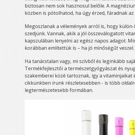
biztosan nem sok hasznosul belőle. A magnézium
közben is pótolhatod, ha úgy érzed, fáradnak az
Megoszlanak a vélemények arról is, hogy külön-k
szedjünk. Vannak, akik a jól összeválogatott 
kapszulában lenyelni az egész napos adagot. Min
korábban említettük is – ha jó minőségűt veszel
Ha tanácstalan vagy, mi szívből és leginkább saj
Termékfejlesztői a természetgyógyászat és nyuga
szakemberei közé tartoznak, így a vitaminjaikat 
cikkünkben írunk részletesebben - is több oldalr
legtermészetesebb formában.