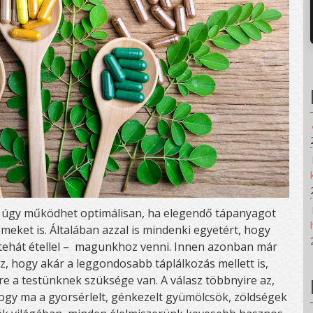
ak úgy működhet optimálisan, ha elegendő tápanyagot
meket is. Általában azzal is mindenki egyetért, hogy
 tehát étellel – magunkhoz venni. Innen azonban már
z, hogy akár a leggondosabb táplálkozás mellett is,
ire a testünknek szüksége van. A válasz többnyire az,
hogy ma a gyorsérlelt, génkezelt gyümölcsök, zöldségek