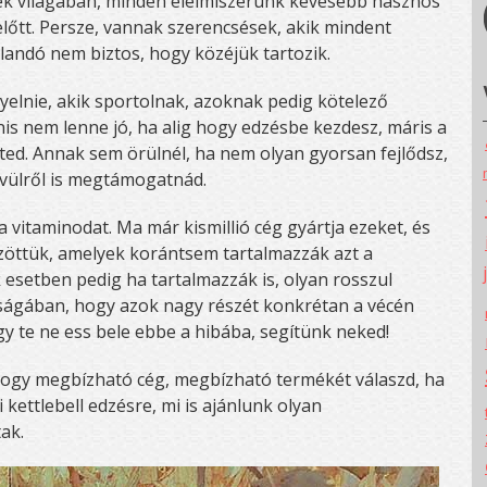
irkék világában, minden élelmiszerünk kevesebb hasznos
lőtt. Persze, vannak szerencsések, akik mindent
alandó nem biztos, hogy közéjük tartozik.
yelnie, akik sportolnak, azoknak pedig kötelező
is nem lenne jó, ha alig hogy edzésbe kezdesz, máris a
ted. Annak sem örülnél, ha nem olyan gyorsan fejlődsz,
ívülről is megtámogatnád.
a vitaminodat. Ma már kismillió cég gyártja ezeket, és
özöttük, amelyek korántsem tartalmazzák azt a
esetben pedig ha tartalmazzák is, olyan rosszul
ságában, hogy azok nagy részét konkrétan a vécén
y te ne ess bele ebbe a hibába, segítünk neked!
 hogy megbízható cég, megbízható termékét válaszd, ha
kettlebell edzésre, mi is ajánlunk olyan
tak.