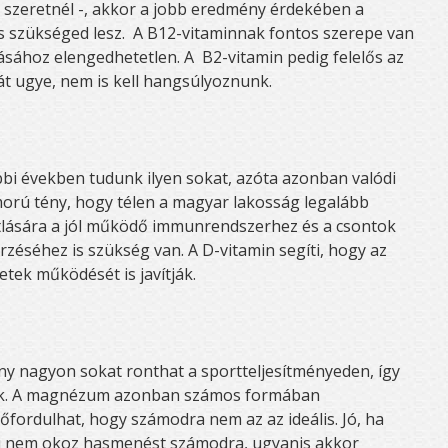
an szeretnél -, akkor a jobb eredmény érdekében a
is szükséged lesz. A B12-vitaminnak fontos szerepe van
ásához elengedhetetlen. A B2-vitamin pedig felelős az
át ugye, nem is kell hangsúlyoznunk.
bi években tudunk ilyen sokat, azóta azonban valódi
orú tény, hogy télen a magyar lakosság legalább
lására a jól működő immunrendszerhez és a csontok
éséhez is szükség van. A D-vitamin segíti, hogy az
etek működését is javítják.
y nagyon sokat ronthat a sportteljesítményeden, így
nak. A magnézum azonban számos formában
őfordulhat, hogy számodra nem az az ideális. Jó, ha
ami nem okoz hasmenést számodra, ugyanis akkor