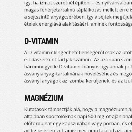
így, ha izmot szeretnél építeni – és nyilvánvaló
magas fehérjetartalmú táplálkozás mellett erre 
a sejtszintű anyagcserében, így a sejtek megújul
ételek energiává alakításáért, aminek fontosság
D-VITAMIN
A D-vitamin elengedhetetlenségéről csak az utób
csodaszerként tartják számon. Az azonban szom
háromnegyede D-vitamin-hiányos, így annak pót
ásványianyag-tartalmának növeléséhez és megőrz
ásványi anyagok az izomba kerüljenek, és az ízül
MAGNÉZIUM
Kutatások támasztják alá, hogy a magnéziumhián
általában sportolóknak napi 500 mg-ot ajánla
előfordulhat egy kapszulában vagy porban, és el
addig kísérletezel, amíg meg nem találod azt, 