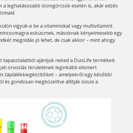
 a leghatásosabb izomgörcsök esetén is, akár edzés
 izmaid.
ülön vigyük-e be a vitaminokat vagy multivitamint
vitamincsomagra esküsznek, másoknak kényelmesebb egy
dkét megoldás jó lehet, de csak akkor – mint ahogy
.
át tapasztalatból ajánljuk neked a DuoLife termékeit.
ti orvoslás területének leginkább elismert
és táplálékkiegészítőiket – amelyekről egy későbbi
ól és gondosan megközelítve állítják össze a