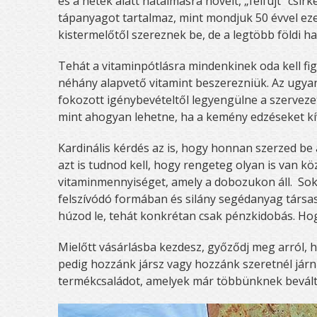
és a hetek alatt hatalmasra növelt, „felfújt” cs
tápanyagot tartalmaz, mint mondjuk 50 évvel eze
kistermelőtől szereznek be, de a legtöbb földi h
Tehát a vitaminpótlásra mindenkinek oda kell fig
néhány alapvető vitamint beszerezniük. Az ugyan
fokozott igénybevételtől legyengülne a szerveze
mint ahogyan lehetne, ha a kemény edzéseket k
Kardinális kérdés az is, hogy honnan szerzed be 
azt is tudnod kell, hogy rengeteg olyan is van k
vitaminmennyiséget, amely a dobozukon áll. Sok 
felszívódó formában és silány segédanyag társa
húzod le, tehát konkrétan csak pénzkidobás. Hog
Mielőtt vásárlásba kezdesz, győződj meg arról,
pedig hozzánk jársz vagy hozzánk szeretnél járni 
termékcsaládot, amelyek már többünknek bevál