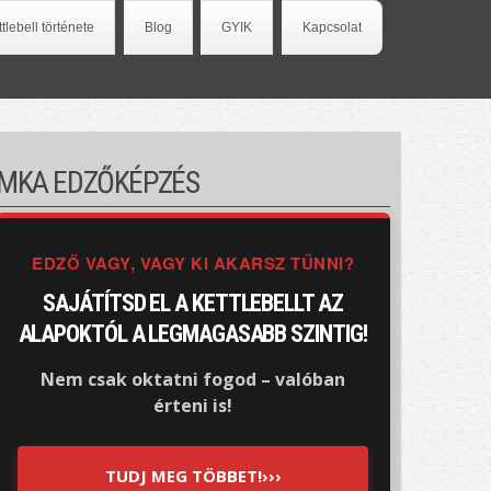
ttlebell története
Blog
GYIK
Kapcsolat
MKA EDZŐKÉPZÉS
EDZŐ VAGY, VAGY KI AKARSZ TŰNNI?
SAJÁTÍTSD EL A KETTLEBELLT AZ
ALAPOKTÓL A LEGMAGASABB SZINTIG!
Nem csak oktatni fogod – valóban
érteni is!
TUDJ MEG TÖBBET!›››