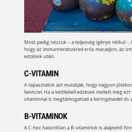
Most pedig nézzük – a teljesség igénye nélkül -
hogy az immunrendszered erős maradjon, az izma
edzések után.
C-VITAMIN
A tapasztatok azt mutatják, hogy nagyon jótéko
beviszel. Ha a kettlebell edzések mellett még ezt
vitaminnal is megtámogattad a keringésedet és a
B-VITAMINOK
A C-hez hasonlóan a B-vitaminok is alapvető fon