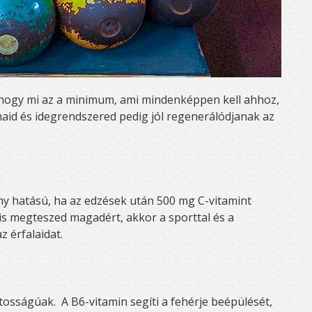
, hogy mi az a minimum, ami mindenképpen kell ahhoz,
id és idegrendszered pedig jól regenerálódjanak az
ny hatású, ha az edzések után 500 mg C-vitamint
 is megteszed magadért, akkor a sporttal és a
z érfalaidat.
tosságúak. A B6-vitamin segíti a fehérje beépülését,