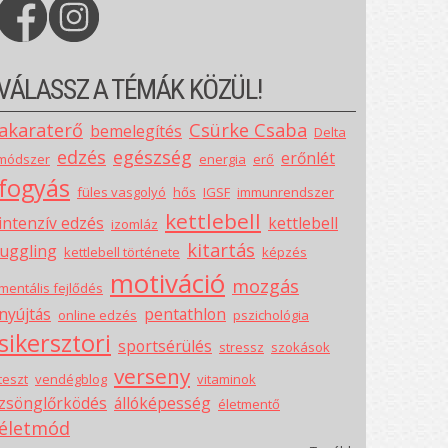
VÁLASSZ A TÉMÁK KÖZÜL!
akaraterő
Csürke Csaba
bemelegítés
Delta
edzés
egészség
erőnlét
módszer
energia
erő
fogyás
füles vasgolyó
hős
IGSF
immunrendszer
kettlebell
intenzív edzés
kettlebell
izomláz
kitartás
juggling
kettlebell története
képzés
motiváció
mozgás
mentális fejlődés
nyújtás
pentathlon
online edzés
pszichológia
sikersztori
sportsérülés
stressz
szokások
verseny
teszt
vendégblog
vitaminok
zsönglőrködés
állóképesség
életmentő
életmód