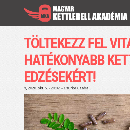
TÖLTEKEZZ FEL VI
HATÉKONYABB KET
EDZÉSEKÉRT!
h, 2020. okt. 5. - 20:02 --
Csürke Csaba