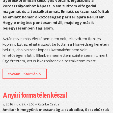
Gyerekkoromban túlsúlyos voltam, legalábbis a
korosztályomhoz képest. Nem tudtam elfogadni
magamat és a testalkatomat. Emiatt sokszor csúfoltak
és emiatt hamar a közösségek perifériájára kerültem.
Hogy e mögött pontosan mi áll, majd egy másik
bejegyzésemben taglalom.
Aztán mivel más életképem nem volt, elkezdtem futni és
koplalni. Ezt az elhatározást tartottam a Honvédség keretein
belül is, ahol viszont kopasz katonaként nem volt
lehetőségem futni. Ellenben nem ettem szinte semmit, mert
úgy éreztem, ott is kiközösítenek a testalkatom miatt.
további információ
túlsúlytól szabadulni, avagy újévi
fogadalmak tartalommal kapcsolatosan
A nyári forma télen készül
v, 2016. nov. 27. - 8:55 --
Csürke Csaba
Amikor kimegyünk mostanság a szabadba, összehúzzuk