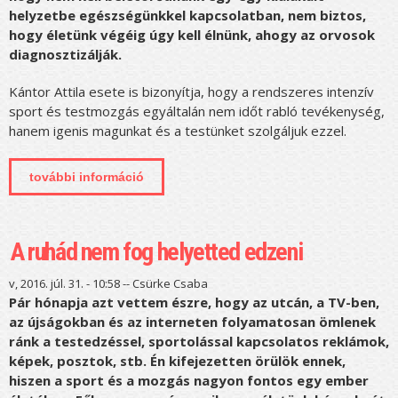
helyzetbe egészségünkkel kapcsolatban, nem biztos,
hogy életünk végéig úgy kell élnünk, ahogy az orvosok
diagnosztizálják.
Kántor Attila esete is bizonyítja, hogy a rendszeres intenzív
sport és testmozgás egyáltalán nem időt rabló tevékenység,
hanem igenis magunkat és a testünket szolgáljuk ezzel.
további információ
sikersztori #4 - attila története
tartalommal kapcsolatosan
A ruhád nem fog helyetted edzeni
v, 2016. júl. 31. - 10:58 --
Csürke Csaba
Pár hónapja azt vettem észre, hogy az utcán, a TV-ben,
az újságokban és az interneten folyamatosan ömlenek
ránk a testedzéssel, sportolással kapcsolatos reklámok,
képek, posztok, stb. Én kifejezetten örülök ennek,
hiszen a sport és a mozgás nagyon fontos egy ember