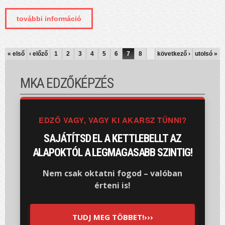
további információ
sikersztori #2 - egy újabb szép
teljesítmény tartalommal kapcsolatosan
OLDALAK
« első
‹ előző
1
2
3
4
5
6
7
8
következő ›
utolsó »
MKA EDZŐKÉPZÉS
EDZŐ VAGY, VAGY KI AKARSZ TŰNNI?
SAJÁTÍTSD EL A KETTLEBELLT AZ
ALAPOKTÓL A LEGMAGASABB SZINTIG!
Nem csak oktatni fogod – valóban
érteni is!
TUDJ MEG TÖBBET!›››