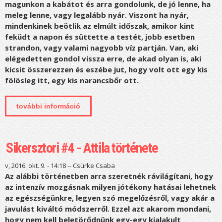
magunkon a kabátot és arra gondolunk, de jó lenne, ha
meleg lenne, vagy legalább nyár. Viszont ha nyár,
mindenkinek beötlik az elmúlt időszak, amikor kint
feküdt a napon és süttette a testét, jobb esetben
strandon, vagy valami nagyobb víz partján. Van, aki
elégedetten gondol vissza erre, de akad olyan is, aki
kicsit összerezzen és eszébe jut, hogy volt ott egy kis
fölösleg itt, egy kis narancsbőr ott.
további információ
a nyári forma télen készül tartalommal
kapcsolatosan
Sikersztori #4 - Attila története
v, 2016. okt. 9. - 14:18 --
Csürke Csaba
Az alábbi történetben arra szeretnék rávilágítani, hogy
az intenzív mozgásnak milyen jótékony hatásai lehetnek
az egészségünkre, legyen szó megelőzésről, vagy akár a
javulást kiváltó módszerről. Ezzel azt akarom mondani,
hogy nem kell beletörődnünk egy-egy kialakult