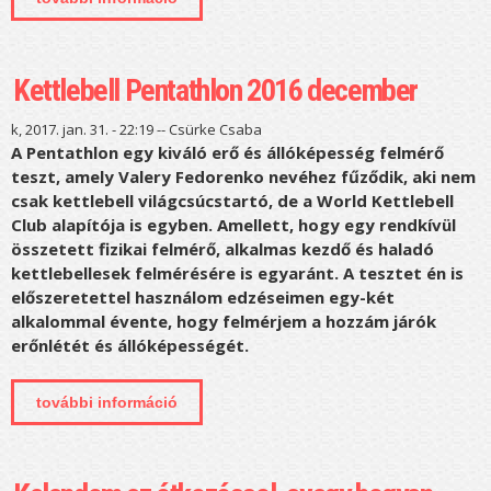
tartalommal kapcsolatosan
Kettlebell Pentathlon 2016 december
k, 2017. jan. 31. - 22:19 --
Csürke Csaba
A Pentathlon egy kiváló erő és állóképesség felmérő
teszt, amely Valery Fedorenko nevéhez fűződik, aki nem
csak kettlebell világcsúcstartó, de a World Kettlebell
Club alapítója is egyben. Amellett, hogy egy rendkívül
összetett fizikai felmérő, alkalmas kezdő és haladó
kettlebellesek felmérésére is egyaránt. A tesztet én is
előszeretettel használom edzéseimen egy-két
alkalommal évente, hogy felmérjem a hozzám járók
erőnlétét és állóképességét.
további információ
kettlebell pentathlon 2016 december
tartalommal kapcsolatosan