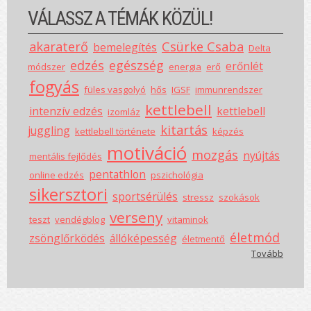
VÁLASSZ A TÉMÁK KÖZÜL!
akaraterő
Csürke Csaba
bemelegítés
Delta
edzés
egészség
erőnlét
módszer
energia
erő
fogyás
füles vasgolyó
hős
IGSF
immunrendszer
kettlebell
intenzív edzés
kettlebell
izomláz
kitartás
juggling
kettlebell története
képzés
motiváció
mozgás
nyújtás
mentális fejlődés
pentathlon
online edzés
pszichológia
sikersztori
sportsérülés
stressz
szokások
verseny
teszt
vendégblog
vitaminok
életmód
zsönglőrködés
állóképesség
életmentő
Tovább