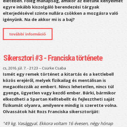
életében. Főleg manapság, amikor az életünk kényelmét
egyre inkább kiszolgáló berendezési tárgyak
elterjedésével szinte nullára csökken a mozgásra való
igényünk. Na de akkor mi is a baj?
további információ
a ruhád nem fog helyetted edzeni
tartalommal kapcsolatosan
Sikersztori #3 - Franciska története
cs, 2016. júl. 7. - 21:23 --
Csürke Csaba
Ismét egy remek történet a kitartás és a kettlebell
közös erejéről, melyek fizikailag és mentálisan is
megacélozzák az embert. Nincs lehetetlen, nincs túl
gyenge, ügyetlen vagy kezdő ember. Bárki, bármikor
elkezdheti a Spartan Kelltebellt és fejlesztheti saját
fizikumát olyanra, amilyenre mindig is szerette volna.
Olvassátok hát Rozs Franciska sikersztoriját:
"49 kg. Vasággyal. Ekkora voltam 16 évesen, négy hónap