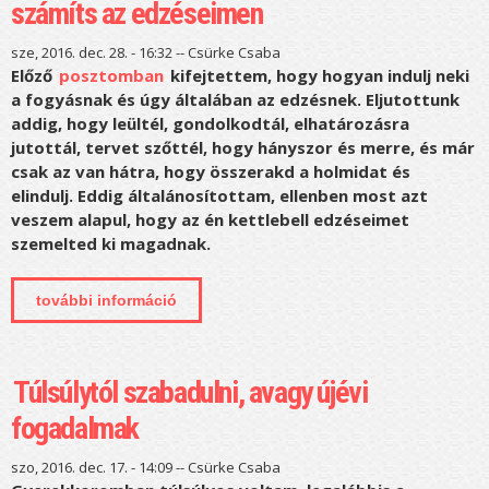
számíts az edzéseimen
sze, 2016. dec. 28. - 16:32 --
Csürke Csaba
Előző
posztomban
kifejtettem, hogy hogyan indulj neki
a fogyásnak és úgy általában az edzésnek. Eljutottunk
addig, hogy leültél, gondolkodtál, elhatározásra
jutottál, tervet szőttél, hogy hányszor és merre, és már
csak az van hátra, hogy összerakd a holmidat és
elindulj. Eddig általánosítottam, ellenben most azt
veszem alapul, hogy az én kettlebell edzéseimet
szemelted ki magadnak.
további információ
ha a fogadalom után vagy, avagy mire
számíts az edzéseimen tartalommal
kapcsolatosan
Túlsúlytól szabadulni, avagy újévi
fogadalmak
szo, 2016. dec. 17. - 14:09 --
Csürke Csaba