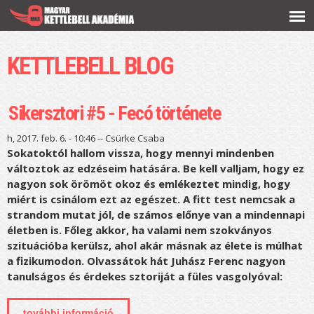
Ugrás a
tartalomra
KETTLEBELL BLOG
Sikersztori #5 - Fecó története
h, 2017. feb. 6. - 10:46 --
Csürke Csaba
Sokatoktól hallom vissza, hogy mennyi mindenben
változtok az edzéseim hatására. Be kell valljam, hogy ez
nagyon sok örömöt okoz és emlékeztet mindig, hogy
miért is csinálom ezt az egészet. A fitt test nemcsak a
strandom mutat jól, de számos előnye van a mindennapi
életben is. Főleg akkor, ha valami nem szokványos
szituációba kerülsz, ahol akár másnak az élete is múlhat
a fizikumodon. Olvassátok hát Juhász Ferenc nagyon
tanulságos és érdekes sztoriját a füles vasgolyóval:
további információ
sikersztori #5 - fecó története