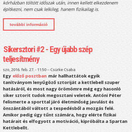
kórházban töltött időszak után, innen kellett elkezdenem
építkezni, nem csak lelkileg, hanem fizikailag is.
további információ
sikersztori #3 - franciska története
tartalommal kapcsolatosan
Sikersztori #2 - Egy újabb szép
teljesítmény
szo, 2016. feb. 27. - 11:50 --
Csürke Csaba
Egy
előző posztban
már hallhattátok egyik
tanítványom lenyűgöző sztoriját a kettlebell szuper
hatásáról, és most nagy örömömre még egy hasonló
siker sztorit tudok megosztani veletek. Antóni Péter
felismerte a sporttal járó életminőség javulást és
önszántából váltott a tespedésből a mozgás felé.
Amikor pedig úgy tűnt számára, hogy elérte fizikai
határait és elfogyott a motiváció, kipróbálta a Spartan
Kettlebellt.