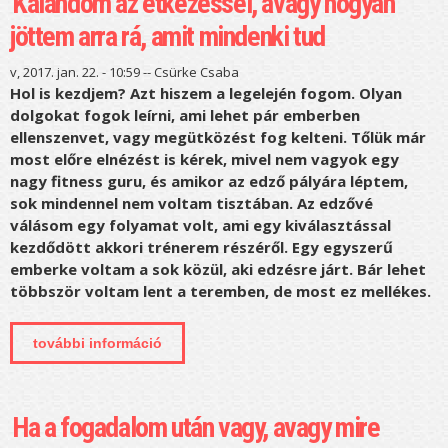
Kalandom az étkezéssel, avagy hogyan
jöttem arra rá, amit mindenki tud
v, 2017. jan. 22. - 10:59 --
Csürke Csaba
Hol is kezdjem? Azt hiszem a legelején fogom. Olyan
dolgokat fogok leírni, ami lehet pár emberben
ellenszenvet, vagy megütközést fog kelteni. Tőlük már
most előre elnézést is kérek, mivel nem vagyok egy
nagy fitness guru, és amikor az edző pályára léptem,
sok mindennel nem voltam tisztában. Az edzővé
válásom egy folyamat volt, ami egy kiválasztással
kezdődött akkori trénerem részéről. Egy egyszerű
emberke voltam a sok közül, aki edzésre járt. Bár lehet
többször voltam lent a teremben, de most ez mellékes.
további információ
kalandom az étkezéssel, avagy hogyan
jöttem arra rá, amit mindenki tud
tartalommal kapcsolatosan
Ha a fogadalom után vagy, avagy mire